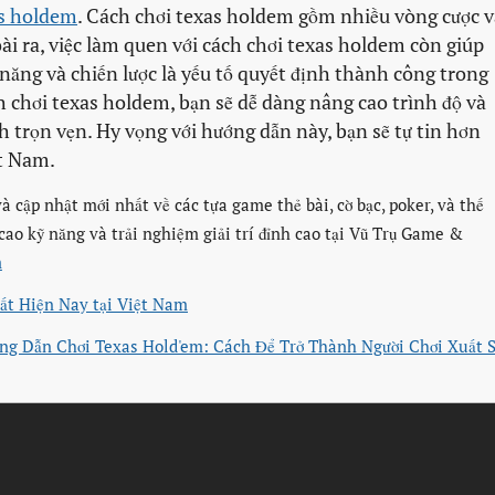
s holdem
. Cách chơi texas holdem gồm nhiều vòng cược v
oài ra, việc làm quen với cách chơi texas holdem còn giúp
 năng và chiến lược là yếu tố quyết định thành công trong
h chơi texas holdem, bạn sẽ dễ dàng nâng cao trình độ và
h trọn vẹn. Hy vọng với hướng dẫn này, bạn sẽ tự tin hơn
ệt Nam.
à cập nhật mới nhất về các tựa game thẻ bài, cờ bạc, poker, và thế
o kỹ năng và trải nghiệm giải trí đỉnh cao tại Vũ Trụ Game &
m
t Hiện Nay tại Việt Nam
ng Dẫn Chơi Texas Hold'em: Cách Để Trở Thành Người Chơi Xuất 