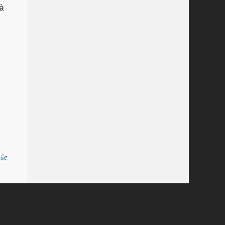
à
Sắc