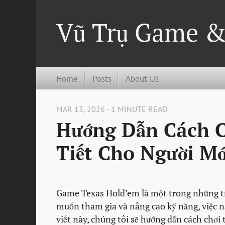
Vũ Trụ Game &
Home
Posts
About Us
MAR 13, 2026 - 1 MINUTE READ
Hướng Dẫn Cách C
Tiết Cho Người Mớ
Game Texas Hold’em là một trong những tr
muốn tham gia và nâng cao kỹ năng, việc nắ
viết này, chúng tôi sẽ hướng dẫn cách chơi