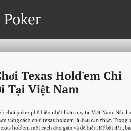
 Poker
hơi Texas Hold'em Chi
i Tại Việt Nam
ò chơi poker phổ biến nhất hiện nay tại Việt Nam. Nếu b
m vững cách chơi texas holdem là điều cần thiết. Trong b
 texas holdem một cách đơn giản và dễ hiểu. Để bắt đầu, b